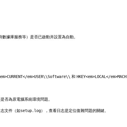
控實時數據庫服務等）是否已啟動并設置為自動。
em>CURRENT</em>USER\\Software\\
和
HKEY<em>LOCAL</em>MACH
斷是否為原電腦系統環境問題。
日志文件（如
setup.log
），查看日志是定位復雜問題的關鍵。