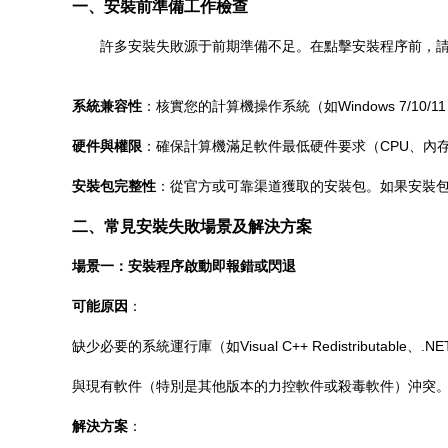
一、安裝前準備工作檢查
許多安裝失敗源于前期準備不足。在點擊安裝程序前，
系統兼容性
：核實您的計算機操作系統（如Windows 7/
硬件與權限
：確保計算機滿足軟件最低硬件要求（CPU、內
安裝包完整性
：從官方或可靠渠道獲取的安裝包。如果安裝包
二、常見安裝失敗場景及解決方案
場景一：安裝程序啟動即報錯或閃退
可能原因
：
缺少必要的系統運行庫（如Visual C++ Redistributable、.NE
與現有軟件（特別是其他版本的力控軟件或殺毒軟件）沖突
解決方案
：