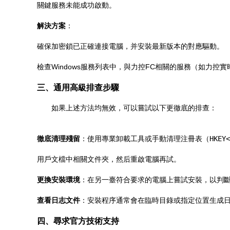
關鍵服務未能成功啟動。
解決方案
：
確保加密鎖已正確連接電腦，并安裝最新版本的對應驅動。
檢查Windows服務列表中，與力控FC相關的服務（如力
三、通用高級排查步驟
如果上述方法均無效，可以嘗試以下更徹底的排查：
徹底清理殘留
：使用專業卸載工具或手動清理注冊表（
HKEY<
用戶文檔中相關文件夾，然后重啟電腦再試。
更換安裝環境
：在另一臺符合要求的電腦上嘗試安裝，以判
查看日志文件
：安裝程序通常會在臨時目錄或指定位置生成
四、尋求官方技術支持