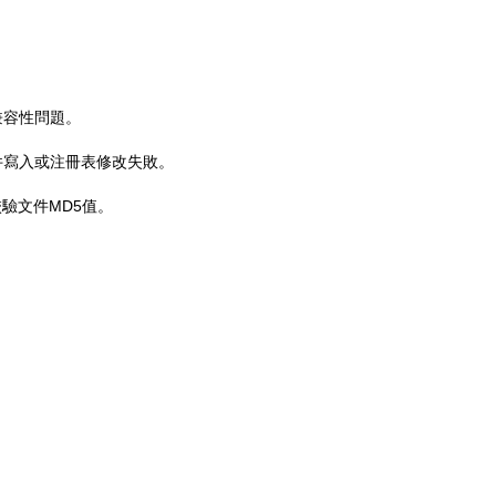
兼容性問題。
件寫入或注冊表修改失敗。
驗文件MD5值。