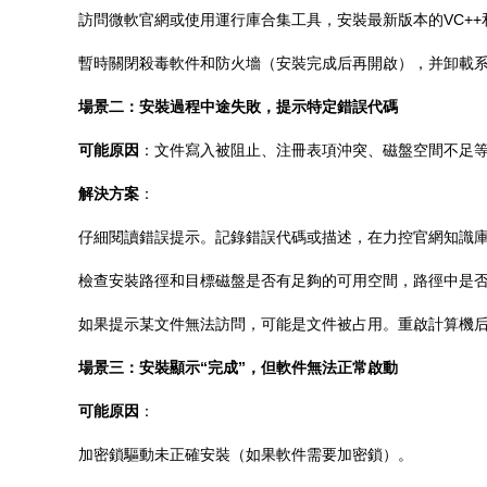
訪問微軟官網或使用運行庫合集工具，安裝最新版本的VC++和.NE
暫時關閉殺毒軟件和防火墻（安裝完成后再開啟），并卸載
場景二：安裝過程中途失敗，提示特定錯誤代碼
可能原因
：文件寫入被阻止、注冊表項沖突、磁盤空間不足
解決方案
：
仔細閱讀錯誤提示。記錄錯誤代碼或描述，在力控官網知識
檢查安裝路徑和目標磁盤是否有足夠的可用空間，路徑中是
如果提示某文件無法訪問，可能是文件被占用。重啟計算機
場景三：安裝顯示“完成”，但軟件無法正常啟動
可能原因
：
加密鎖驅動未正確安裝（如果軟件需要加密鎖）。