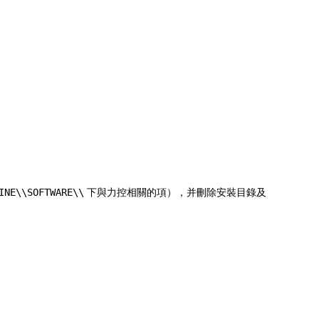
INE\\SOFTWARE\\
下與力控相關的項），并刪除安裝目錄及