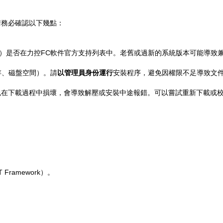
請務必確認以下幾點：
10/11）是否在力控FC軟件官方支持列表中。老舊或過新的系統版本可能導致
存、磁盤空間）。請
以管理員身份運行
安裝程序，避免因權限不足導致文
在下載過程中損壞，會導致解壓或安裝中途報錯。可以嘗試重新下載或校
T Framework）。
。