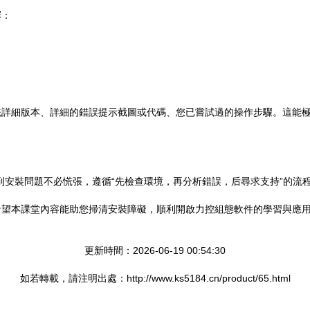
擇：
統詳細版本、詳細的錯誤提示截圖或代碼、您已嘗試過的操作步驟。這能
到安裝問題不必慌張，遵循“先檢查環境，再分析錯誤，后尋求支持”的流
希望本課堂內容能助您掃清安裝障礙，順利開啟力控組態軟件的學習與應
更新時間：2026-06-19 00:54:30
如若轉載，請注明出處：http://www.ks5184.cn/product/65.html